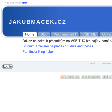
You are here:
start
jakubmacek.cz
Home
Blog
Programování I
VŠB: ML
Odkaz
Odkaz na sekci k předmětům na VŠB-TUO lze najít v horní n
Studium a závěrečné práce
/
Studies and theses
Pathfinder Kingmaker
start.txt
· Last modi
Log In