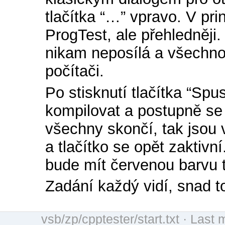
tlačítka “…” vpravo. V pri
ProgTest, ale přehledněji.
nikam neposílá a všechno
počítači.
Po stisknutí tlačítka “Spu
kompilovat a postupně se
všechny skončí, tak jsou
a tlačítko se opět zaktivn
bude mít červenou barvu t
Zadání každý vidí, snad t
vsb/zp/cpptester/start.txt
· Last m