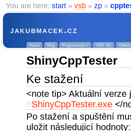
You are here:
start
»
vsb
»
zp
»
cppte
jakubmacek.cz
Home
Blog
Programování I
VŠB: ML
Odkaz
ShinyCppTester
Ke stažení
<note tip> Aktuální verze 
ShinyCppTester.exe
</n
Po stažení a spuštění musí
uložit následujicí hodnoty: