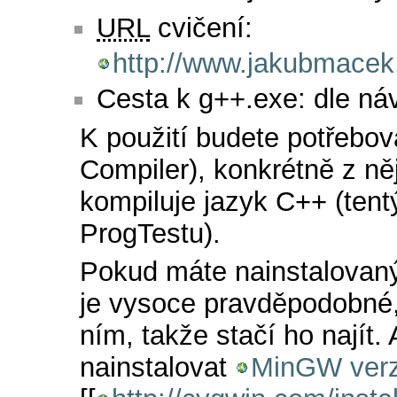
URL
cvičení:
http://www.jakubmacek.
Cesta k g++.exe: dle ná
K použití budete potřebo
Compiler), konkrétně z ně
kompiluje jazyk C++ (tentý
ProgTestu).
Pokud máte nainstalovan
je vysoce pravděpodobné, 
ním, takže stačí ho najít.
nainstalovat
MinGW ver