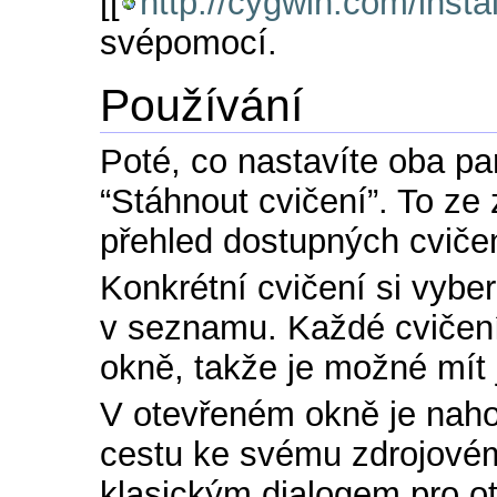
[[
http://cygwin.com/instal
svépomocí.
Používání
Poté, co nastavíte oba pa
“Stáhnout cvičení”. To z
přehled dostupných cvičen
Konkrétní cvičení si vybe
v seznamu. Každé cvičen
okně, takže je možné mít 
V otevřeném okně je nahoř
cestu ke svému zdrojovém
klasickým dialogem pro ot